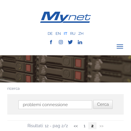
DE
EN
IT
RU
ZH
VERIFICA COPERTURA
AZIENDA
RETE
ricerca
SERVIZI
MYNET
CASE HISTORY
COMUNICAZIONE
Risultati: 12 - pag 2/2
<<
1
2
>>
CONTATTI