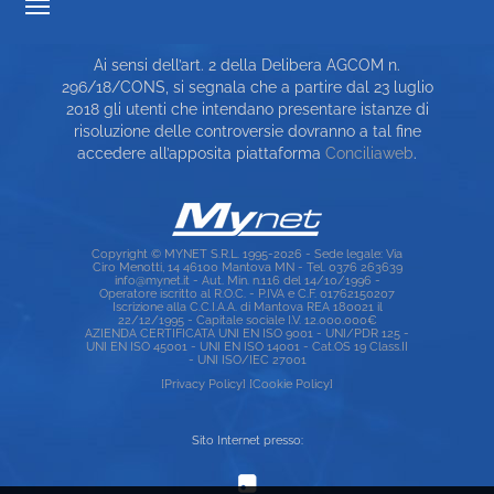
TRASPARENZA TARIFFARIA
Ai sensi dell’art. 2 della Delibera AGCOM n.
CARTA DEI SERVIZI
296/18/CONS, si segnala che a partire dal 23 luglio
2018 gli utenti che intendano presentare istanze di
TOP RICERCHE
risoluzione delle controversie dovranno a tal fine
accedere all’apposita piattaforma
Conciliaweb
.
SITE MAP
Copyright © MYNET S.R.L. 1995-2026 - Sede legale: Via
Ciro Menotti, 14 46100 Mantova MN - Tel. 0376 263639
info@mynet.it - Aut. Min. n.116 del 14/10/1996 -
Operatore iscritto al R.O.C. - P.IVA e C.F. 01762150207
Iscrizione alla C.C.I.A.A. di Mantova REA 180021 il
22/12/1995 - Capitale sociale I.V. 12.000.000€
AZIENDA CERTIFICATA UNI EN ISO 9001 - UNI/PDR 125 -
UNI EN ISO 45001 - UNI EN ISO 14001 - Cat.OS 19 Class.II
- UNI ISO/IEC 27001
[Privacy Policy]
[Cookie Policy]
Sito Internet presso: