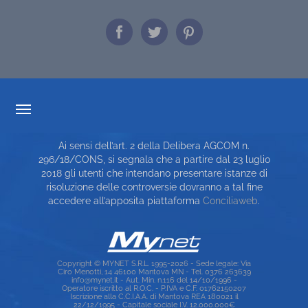
TRASPARENZA TARIFFARIA
Ai sensi dell’art. 2 della Delibera AGCOM n.
CARTA DEI SERVIZI
296/18/CONS, si segnala che a partire dal 23 luglio
2018 gli utenti che intendano presentare istanze di
TOP RICERCHE
risoluzione delle controversie dovranno a tal fine
accedere all’apposita piattaforma
Conciliaweb
.
SITE MAP
Copyright © MYNET S.R.L. 1995-2026 - Sede legale: Via
Ciro Menotti, 14 46100 Mantova MN - Tel. 0376 263639
info@mynet.it - Aut. Min. n.116 del 14/10/1996 -
Operatore iscritto al R.O.C. - P.IVA e C.F. 01762150207
Iscrizione alla C.C.I.A.A. di Mantova REA 180021 il
22/12/1995 - Capitale sociale I.V. 12.000.000€