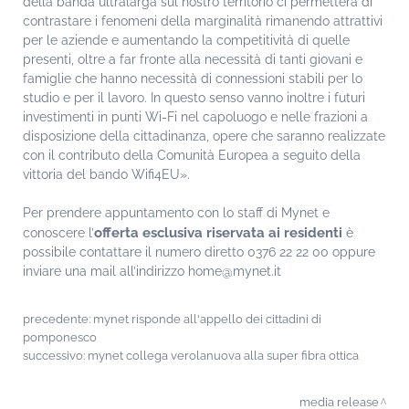
della banda ultralarga sul nostro territorio ci permetterà di
contrastare i fenomeni della marginalità rimanendo attrattivi
per le aziende e aumentando la competitività di quelle
presenti, oltre a far fronte alla necessità di tanti giovani e
famiglie che hanno necessità di connessioni stabili per lo
studio e per il lavoro. In questo senso vanno inoltre i futuri
investimenti in punti Wi-Fi nel capoluogo e nelle frazioni a
disposizione della cittadinanza, opere che saranno realizzate
con il contributo della Comunità Europea a seguito della
vittoria del bando Wifi4EU».
Per prendere appuntamento con lo staff di Mynet e
offerta esclusiva riservata ai residenti
conoscere l’
è
possibile contattare il numero diretto 0376 22 22 00 oppure
inviare una mail all’indirizzo home@mynet.it
precedente:
mynet risponde all'appello dei cittadini di
pomponesco
successivo:
mynet collega verolanuova alla super fibra ottica
media release