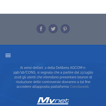
TRASPARENZA TARIFFARIA
Ai sensi dell’art. 2 della Delibera AGCOM n.
CARTA DEI SERVIZI
296/18/CONS, si segnala che a partire dal 23 luglio
2018 gli utenti che intendano presentare istanze di
TOP RICERCHE
risoluzione delle controversie dovranno a tal fine
accedere all’apposita piattaforma
Conciliaweb
.
SITE MAP