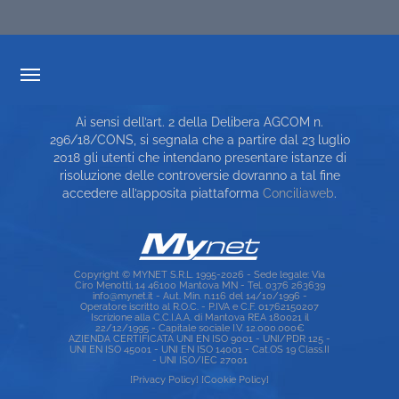
TRASPARENZA TARIFFARIA
Ai sensi dell’art. 2 della Delibera AGCOM n.
CARTA DEI SERVIZI
296/18/CONS, si segnala che a partire dal 23 luglio
2018 gli utenti che intendano presentare istanze di
TOP RICERCHE
risoluzione delle controversie dovranno a tal fine
accedere all’apposita piattaforma
Conciliaweb
.
SITE MAP
Copyright © MYNET S.R.L. 1995-2026 - Sede legale: Via
Ciro Menotti, 14 46100 Mantova MN - Tel. 0376 263639
info@mynet.it - Aut. Min. n.116 del 14/10/1996 -
Operatore iscritto al R.O.C. - P.IVA e C.F. 01762150207
Iscrizione alla C.C.I.A.A. di Mantova REA 180021 il
22/12/1995 - Capitale sociale I.V. 12.000.000€
AZIENDA CERTIFICATA UNI EN ISO 9001 - UNI/PDR 125 -
UNI EN ISO 45001 - UNI EN ISO 14001 - Cat.OS 19 Class.II
- UNI ISO/IEC 27001
[Privacy Policy]
[Cookie Policy]