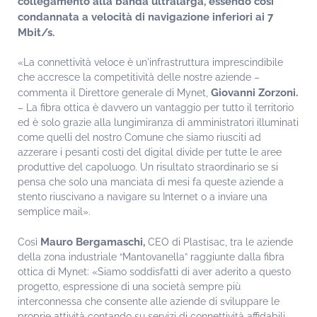
collegamento alla banda ultralarga, essendo così
condannata a velocità di navigazione inferiori ai 7
Mbit/s.
«La connettività veloce è un'infrastruttura imprescindibile
che accresce la competitività delle nostre aziende –
Giovanni Zorzoni.
commenta il Direttore generale di Mynet,
– La fibra ottica è davvero un vantaggio per tutto il territorio
ed è solo grazie alla lungimiranza di amministratori illuminati
come quelli del nostro Comune che siamo riusciti ad
azzerare i pesanti costi del digital divide per tutte le aree
produttive del capoluogo. Un risultato straordinario se si
pensa che solo una manciata di mesi fa queste aziende a
stento riuscivano a navigare su Internet o a inviare una
semplice mail».
Mauro Bergamaschi,
Così
CEO di Plastisac, tra le aziende
della zona industriale “Mantovanella” raggiunte dalla fibra
ottica di Mynet: «Siamo soddisfatti di aver aderito a questo
progetto, espressione di una società sempre più
interconnessa che consente alle aziende di sviluppare le
proprie attività contando su servizi di connettività affidabili