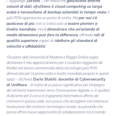
Zorzoni
gestiscono enormi
–
aggiunge
– Per realtà che
volumi di dati, sfruttano il cloud computing su larga
scala e necessitano di backup aziendali in tempo reale,
il
per noi c’è
50G PON rappresenta un punto di svolta. Ma
qualcosa di più
essere pionieri a
: non si tratta solo di
livello mondiale
dimostrare che un’azienda di
, ma di
medie dimensioni può fare la differenza
reti di
, offrendo
qualità superiore
idefinire gli standard di
capaci di r
velocità e affidabilità
”.
“Da parte dell’Università di Modena e Reggio Emilia voglio
dichiarare il mio apprezzamento per il risultato raggiunto da
MyNet nel lancio commerciale della tecnologia 50G PON
dimostrata per la prima volta a livello mondiale proprio in questi
Dario Stabili
docente di Cybersecurity
spazi –
dichiara
,
di UniMore
- Si tratta di un passo significativo per l’impegno
del territorio mantovano verso l’innovazione digitale, e, in qualità
di docente per il corso in Ingegneria Informatica offerto da
Unimore in questa sede, non posso che accogliere con interesse
l’evoluzione del contesto tecnologico locale, auspicando che
possa offrire nuove opportunità di collaborazione tra il mondo