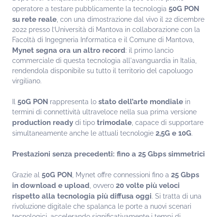
50G PON
operatore a testare pubblicamente la tecnologia
su rete reale
, con una dimostrazione dal vivo il 22 dicembre
2022 presso l’Università di Mantova in collaborazione con la
Facoltà di Ingegneria Informatica e il Comune di Mantova,
Mynet segna ora un altro record
: il primo lancio
commerciale di questa tecnologia all'avanguardia in Italia,
rendendola disponibile su tutto il territorio del capoluogo
virgiliano.
50G PON
stato dell’arte
mondiale
Il
rappresenta lo
in
termini di connettività ultraveloce nella sua prima versione
production ready
trimodale
di tipo
, capace di supportare
2,5G e 10G
simultaneamente anche le attuali tecnologie
.
Prestazioni senza precedenti: fino a 25 Gbps simmetrici
50G PON
25 Gbps
Grazie al
, Mynet offre connessioni fino a
in download e upload
20 volte più veloci
, ovvero
rispetto alla tecnologia più diffusa oggi
. Si tratta di una
rivoluzione digitale che spalanca le porte a nuovi scenari
tecnologici, accelerando significativamente i tempi di