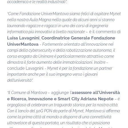
accademico e le realtà industriali”.
“Come Fondazione UniverMantova siamo felici di ospitare Mynet
nella nostra Aula Magna nella quale da alcuni anni si stanno
laureando ragazze e ragazzi in uno dei corsi di ingegneria
informatica più innovativi a livello nazionale –
è il commento di
Luisa Lavagnini
Coordinatrice Generale Fondazione
,
UniverMantova
- Fortemente orientato all’innovazione nei
campi della cybersecurity e della robotizzazione autonoma, il
corso erogato da Unimore è particolarmente attrattivo come
dimostra il forte aumento delle immatricolazioni. Inoltre -
conclude Lavagnini
- Mynet è per la fondazione un partner
importante anche per il suo impegno verso i giovani
dell’università”.
assessore all’Università
“Il Comune di Mantova –
aggiunge l’
e Ricerca, Innovazione e Smart City Adriana Nepote
– è
orgoglioso di celebrare un traguardo storico per la nostra città.
Con il lancio del 50G PON da parte di Mynet, Mantova si afferma
come la prima città al mondo a disporre di una connettività
ultraveloce di questa portata, un risultato che ci posiziona