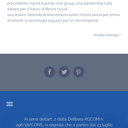
precedente:
mynet e punto com group: una partnership tutta
italiana per il futuro di fibra e cloud
successivo:
l’azienda di telecomunicazioni mynet lancia per prima
al mondo la tecnologia 50g pon per le microimprese
media release
TRASPARENZA TARIFFARIA
Ai sensi dell’art. 2 della Delibera AGCOM n.
CARTA DEI SERVIZI
296/18/CONS, si segnala che a partire dal 23 luglio