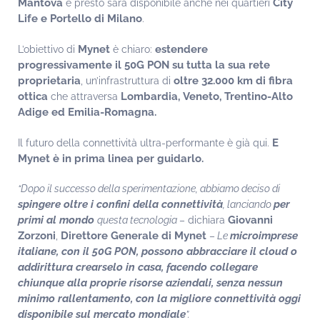
Mantova
City
e presto sarà disponibile anche nei quartieri
Life e Portello di Milano
.
Mynet
estendere
L’obiettivo di
è chiaro:
progressivamente il 50G PON su tutta la sua rete
proprietaria
oltre 32.000 km di fibra
, un’infrastruttura di
ottica
Lombardia, Veneto, Trentino-Alto
che attraversa
Adige ed Emilia-Romagna.
E
Il futuro della connettività ultra-performante è già qui.
Mynet è in prima linea per guidarlo.
“Dopo il successo della sperimentazione, abbiamo deciso di
spingere oltre i confini della connettività
per
, lanciando
primi al mondo
Giovanni
questa tecnologia
– dichiara
Zorzoni
Direttore Generale di Mynet
microimprese
,
–
Le
italiane, con il 50G PON, possono abbracciare il cloud o
addirittura crearselo in casa, facendo collegare
chiunque alla proprie risorse aziendali, senza nessun
minimo rallentamento, con la migliore connettività oggi
disponibile sul mercato mondiale
”.