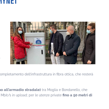
 MYNET
r
mpletamento dell’infrastruttura in fibra ottica, che resterà
no all’armadio stradale)
tra Moglia e Bondanello, che
fino a 50 metri di
 Mbit/s in upload; per le utenze private