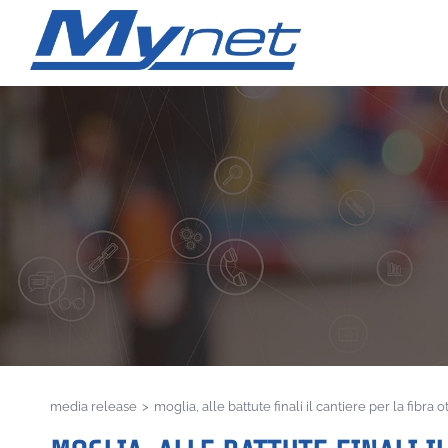
media release
>
moglia, alle battute finali il cantiere per la fibra 