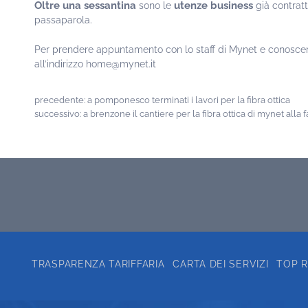
Oltre una sessantina
utenze business
sono le
già contrat
passaparola.
Per prendere appuntamento con lo staff di Mynet e conoscere
all’indirizzo home@mynet.it
precedente:
a pomponesco terminati i lavori per la fibra ottica
successivo:
a brenzone il cantiere per la fibra ottica di mynet alla f
TRASPARENZA TARIFFARIA
CARTA DEI SERVIZI
TOP 