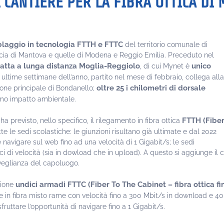
L CANTIERE PER LA FIBRA OTTICA DI
blaggio in tecnologia FTTH e FTTC
del territorio comunale di
ncia di Mantova e quelle di Modena e Reggio Emilia. Preceduto nel
ratta a lunga distanza Moglia-Reggiolo
unico
, di cui Mynet è
e ultime settimane dell’anno, partito nel mese di febbraio, collega alla
oltre 25 i chilometri di dorsale
ione principale di Bondanello;
imo impatto ambientale.
FTTH (Fibe
a previsto, nello specifico, il rilegamento in fibra ottica
tte le sedi scolastiche: le giunzioni risultano già ultimate e dal 2022
navigare sul web fino ad una velocità di 1 Gigabit/s; le sedi
di velocità (sia in dowload che in upload). A questo si aggiunge il co
veglianza del capoluogo.
undici armadi FTTC (Fiber To The Cabinet – fibra ottica fi
zione
ne in fibra misto rame con velocità fino a 300 Mbit/s in download e 40
sfruttare l’opportunità di navigare fino a 1 Gigabit/s.